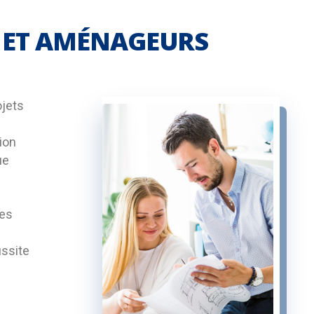
 ET AMÉNAGEURS
ojets
ion
ue
des
ussite