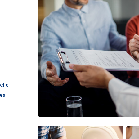
elle
ues