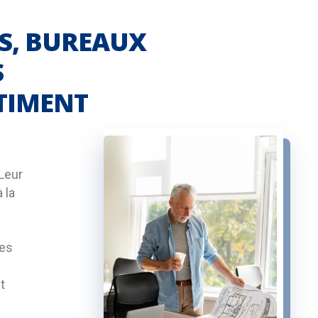
S, BUREAUX
S
ÂTIMENT
 Leur
 la
des
e
t