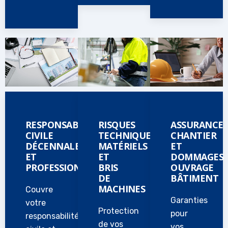
RESPONSABILITÉ
RISQUES
ASSURANCE
CIVILE
TECHNIQUES,
CHANTIER
DÉCENNALE
MATÉRIELS
ET
ET
ET
DOMMAGES
PROFESSIONNELLE
BRIS
OUVRAGE
DE
BÂTIMENT
MACHINES
Couvre
Garanties
votre
Protection
pour
responsabilité
de vos
vos