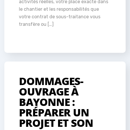
activités réelles, votre place exacte dans
le chantier et les responsabilités que
votre contrat de sous-traitance vous
transfère ou […]
DOMMAGES-
OUVRAGE À
BAYONNE :
PRÉPARER UN
PROJET ET SON