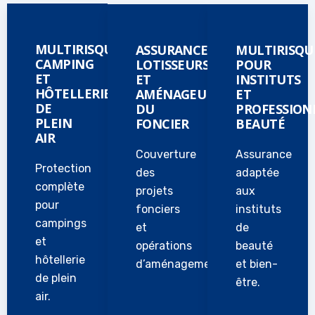
MULTIRISQUE
ASSURANCE
MULTIRISQU
CAMPING
LOTISSEURS
POUR
ET
ET
INSTITUTS
HÔTELLERIE
AMÉNAGEURS
ET
DE
DU
PROFESSION
PLEIN
FONCIER
BEAUTÉ
AIR
Couverture
Assurance
Protection
des
adaptée
complète
projets
aux
pour
fonciers
instituts
campings
et
de
et
opérations
beauté
hôtellerie
d’aménagement.
et bien-
de plein
être.
air.