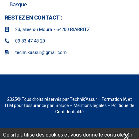
Basque
RESTEZ EN CONTACT :
23, allée du Moura - 64200 BIARRITZ
09 83 47 48 20
technikassur@gmail.com
2025
© Tous droits réservés par Technik’Assur –
Formation IA et
LLM pour l’assurance
par ISoluce –
Mentions légales
–
Politique de
Confidentialité
X
Ma
Ce site utilise des cookies et vous donne le contrôle sur