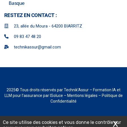
Basque
RESTEZ EN CONTACT :
23, allée du Moura - 64200 BIARRITZ
09 83 47 48 20
technikassur@gmail.com
2025
© Tous droits réservés par Technik’Assur –
Formation IA et
LLM pour l’assurance
par ISoluce –
Mentions légales
–
Politique de
Confidentialité
X
Ma
Ce site utilise des cookies et vous donne le contrôle sur