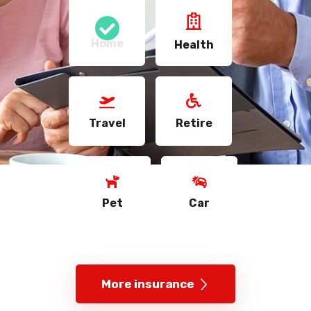
Home
Health
Travel
Retire
Pet
Car
More insurance